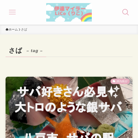
ホーム
さば
さば
– tag –
国内旅行