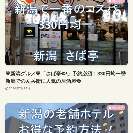
国内旅行
💙新潟グルメ💙「さば亭🐟」予約必須！330円均一🉐
新潟でのん兵衛に人気の居酒屋🍻
2024年7月24日
国内旅行