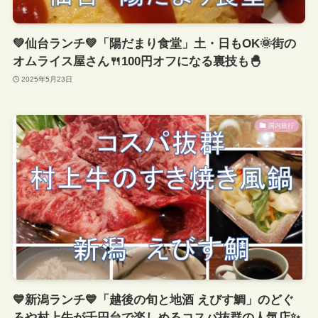
💚仙台ランチ💚「陽だまり食堂」土・日もOK🌞街の
オムライス屋さん🍴100円オフになる裏技も🐣
2025年5月23日
国内旅行
💙新潟ランチ💙「越後の旬と地酒 えびす鯛」のどぐ
ろや村上牛が千円台で楽しめるコスパ抜群の人気店✨