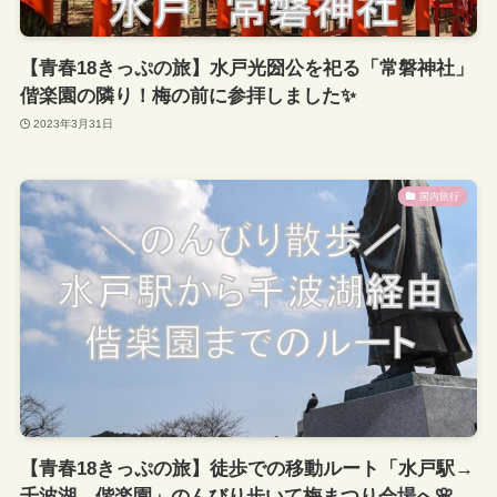
【青春18きっぷの旅】水戸光圀公を祀る「常磐神社」
偕楽園の隣り！梅の前に参拝しました✨
2023年3月31日
国内旅行
【青春18きっぷの旅】徒歩での移動ルート「水戸駅→
千波湖→偕楽園」のんびり歩いて梅まつり会場へ🌸