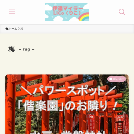
ホーム
梅
梅
– tag –
国内旅行