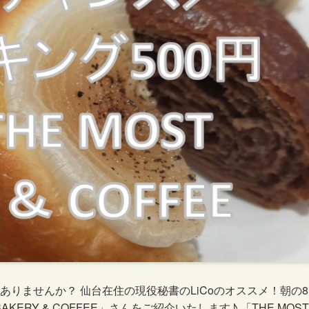
りませんか？ 仙台在住の現役秘書のLiCoのオススメ！朝の8
KERY & COFFEE」さんをご紹介いたします♪ 「THE MOST