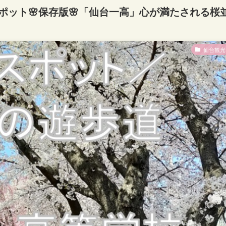
スポット🌸保存版🌸「仙台一高」心が満たされる桜
仙台観光