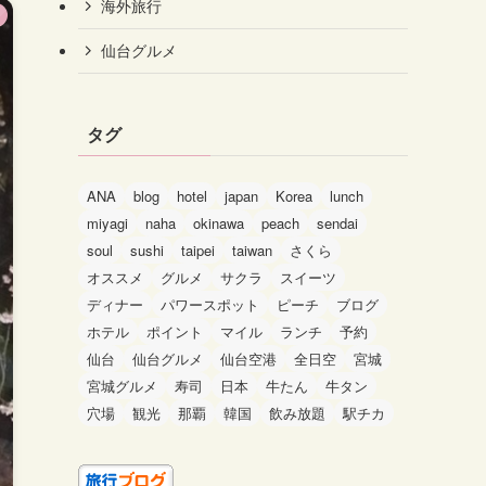
海外旅行
仙台グルメ
タグ
ANA
blog
hotel
japan
Korea
lunch
miyagi
naha
okinawa
peach
sendai
soul
sushi
taipei
taiwan
さくら
オススメ
グルメ
サクラ
スイーツ
ディナー
パワースポット
ピーチ
ブログ
ホテル
ポイント
マイル
ランチ
予約
仙台
仙台グルメ
仙台空港
全日空
宮城
宮城グルメ
寿司
日本
牛たん
牛タン
穴場
観光
那覇
韓国
飲み放題
駅チカ