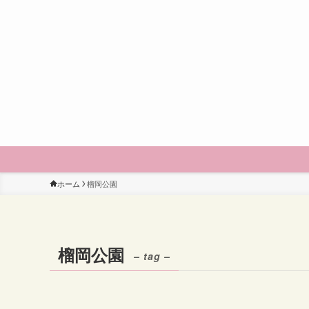
ホーム
榴岡公園
榴岡公園
– tag –