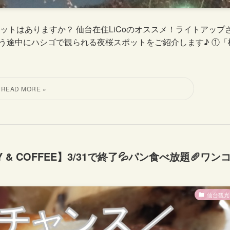
トはありますか？ 仙台在住LiCoのオススメ！ライトアップ
う途中にハシゴで観られる夜桜スポットをご紹介します♪ ①「
Y & COFFEE】3/31で終了💦パン食べ放題🥖ワン
仙台観光