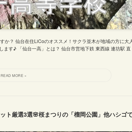
か？ 仙台在住LiCoのオススメ！サクラ並木が地域の方に大
ます♪ 「仙台一高」とは？ 仙台市営地下鉄 東西線 連坊駅 直
ポット厳選3選🌸桜まつりの「榴岡公園」他ハシゴ