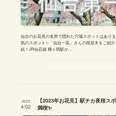
仙台のお花見の名所で隠れた穴場スポットはあります
気のスポット✨「仙台一高」さんの桜並木をご紹介し
結！JR仙石線 榴ヶ岡駅か...
【2023年お花見】駅チカ夜桜ス
2023
4/02
満喫✨