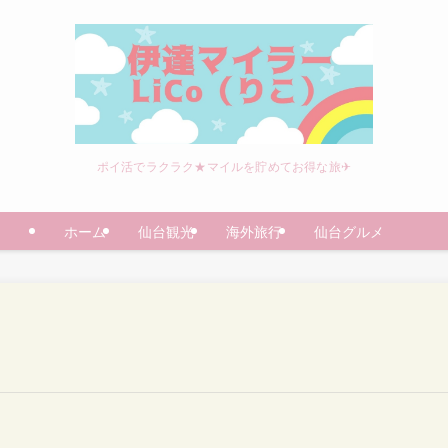
ポイ活でラクラク★マイルを貯めてお得な旅✈
ホーム
仙台観光
海外旅行
仙台グルメ