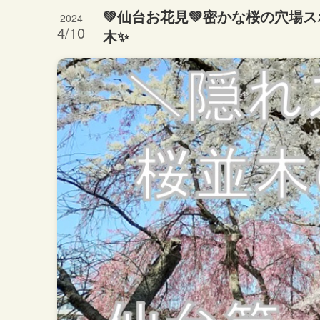
💚仙台お花見💚密かな桜の穴場
2024
4/10
木✨