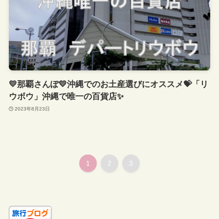
💛那覇さんぽ💛沖縄でのお土産選びにオススメ💝「リ
ウボウ」沖縄で唯一の百貨店✨
2023年8月23日
1
2
3