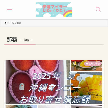
ホーム
那覇
那覇
– tag –
お取り寄せ