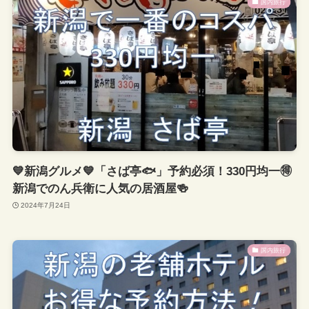
国内旅行
💙新潟グルメ💙「さば亭🐟」予約必須！330円均一🉐
新潟でのん兵衛に人気の居酒屋🍻
2024年7月24日
国内旅行