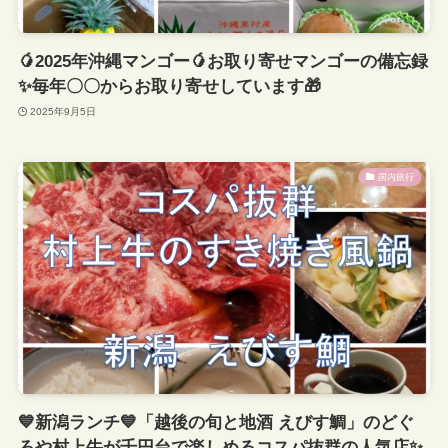
🥭2025年沖縄マンゴー🥭お取り寄せマンゴーの備忘録
✨毎年〇〇からお取り寄せしています🎁
2025年9月5日
国内旅行
💙新潟ランチ💙「越後の旬と地酒 えびす鯛」のどぐ
ろや村上牛が千円台で楽しめるコスパ抜群の人気店✨