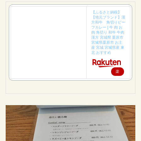
【ふるさと納税】
【地元ブランド】漢
方和牛 角切りビー
フカレー | 牛 肉 お
肉 角切り 和牛 牛肉
漢方 宮城県 栗原市
宮城県栗原市 お土
産 宮城 宮城県産 東
北 おすすめ
楽
天
で
購
入