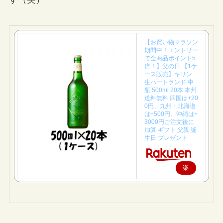
【お買い物マラソン
期間中！エントリー
で全商品ポイント5
倍！】父の日 【1ケ
ース販売】キリン
生ハートランド 中
瓶 500ml 20本 本州
送料無料 四国は+20
0円、九州・北海道
は+500円、沖縄は+
3000円ご注文後に
加算 ギフト 父親 誕
生日 プレゼント
楽
天
で
購
入