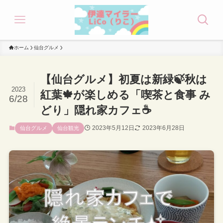
ホーム
仙台グルメ
【仙台グルメ】初夏は新緑🍃秋は
2023
紅葉🍁が楽しめる「喫茶と食事 み
6/28
どり」隠れ家カフェ☕
2023年5月12日
2023年6月28日
仙台グルメ
仙台観光