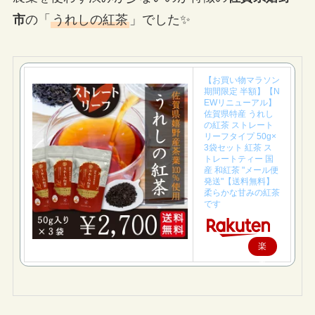
市
の「
うれしの紅茶
」でした✨
【お買い物マラソン
期間限定 半額】【N
EWリニューアル】
佐賀県特産 うれし
の紅茶 ストレート
リーフタイプ 50g×
3袋セット 紅茶 ス
トレートティー 国
産 和紅茶 "メール便
発送"【送料無料】
柔らかな甘みの紅茶
です
楽
天
で
購