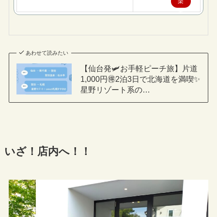
楽
天
で
購
あわせて読みたい
入
【仙台発🛩お手軽ピーチ旅】片道
1,000円🉐2泊3日で北海道を満喫✨
星野リゾート系の…
いざ！店内へ！！