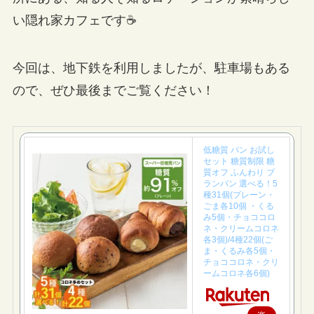
い隠れ家カフェです☕
今回は、地下鉄を利用しましたが、駐車場もある
ので、ぜひ最後までご覧ください！
低糖質 パン お試し
セット 糖質制限 糖
質オフ ふんわり ブ
ランパン 選べる！5
種31個(プレーン・
ごま各10個 ・くる
み5個・チョココロ
ネ・クリームコロネ
各3個)/4種22個(ご
ま・くるみ各5個・
チョココロネ・クリ
ームコロネ各6個)