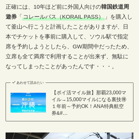
正確には、10年ほど前に外国人向けの
韓国鉄道周
遊券
「
コレールパス（KORAIL PASS）
」を購入し
て釜山へ行こうと計画したことがありますが、日
本でチケットを事前に購入して、ソウル駅で指定
席を予約しようとしたら、GW期間中だったため、
立席も全て満席で利用することが出来ず、無駄に
なってしまったことがあったんです・・・。
あわせて読みたい
【ポイ活マイル旅】那覇23,000マ
イル→15,000マイルになる裏技🉐
１年前～予約OK！ANA特典航空
券&#…