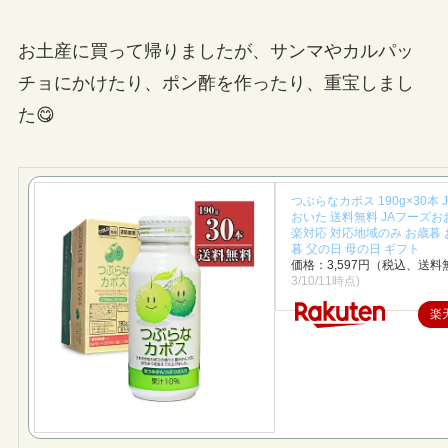
お土産に買って帰りましたが、サンマやカルパッ
チョにかけたり、ポン酢を作ったり、重宝しまし
た😋
つぶらなカボス 190g×30本
おいた 送料無料 JAフーズお
楽対応 対応地域のみ お歳暮 
暮 父の日 母の日 ギフト
価格：3,597円（税込、送料
3/10/11時点)
楽