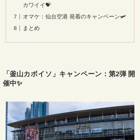
カワイイ💝
オマケ：仙台空港 発着のキャンペーン🛩
まとめ
「釜山カボイソ」キャンペーン：第2弾 開
催中✨