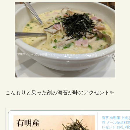
こんもりと乗った刻み海苔が味のアクセント✨
海苔 有明産 上級き
苔 メール便送料無
レゼント お礼 内