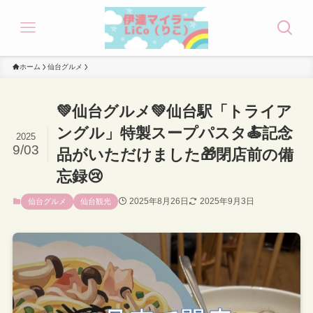
ホーム
仙台グルメ
💚仙台グルメ💚仙台駅「トライア
ングル」特製スープパスタ🍝記念
2025
9/03
品がいただけました🎁閉店前の備
忘録😢
2025年8月26日
2025年9月3日
仙台グルメ
仙台観光