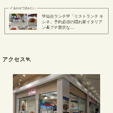
あわせて読みたい
💚仙台ランチ💚「リストランテ キ
シネ」予約必須の隠れ家イタリア
ン🍝プチ贅沢な…
アクセス🏃