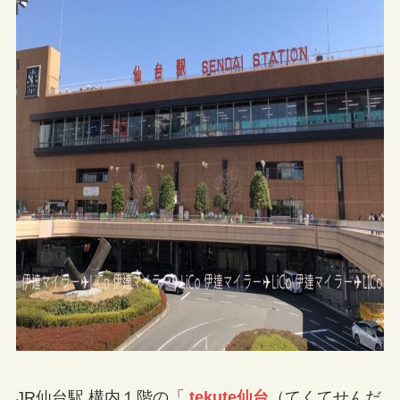
JR仙台駅 構内１階の「
tekute仙台
（てくてせんだ