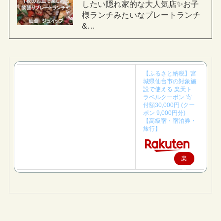
したい隠れ家的な大人気店✨お子
様ランチみたいなプレートランチ
&…
【ふるさと納税】宮
城県仙台市の対象施
設で使える 楽天ト
ラベルクーポン 寄
付額30,000円 (クー
ポン 9,000円分)
【高級宿・宿泊券・
旅行】
楽
天
で
購
入