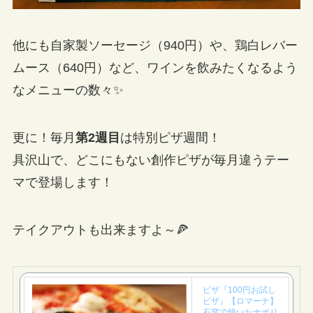
他にも自家製ソーセージ（940円）や、鶏白レバー
ムース（640円）など、ワインを飲みたくなるよう
なメニューの数々✨
更に！毎月
第2週目
は特別ピザ週間！
具沢山で、どこにもない創作ピザが毎月違うテー
マで登場します！
テイクアウトも出来ますよ～🍕
ピザ『100円お試し
ピザ』【ロマーナ】
石窯で焼いたナポリ