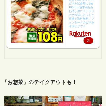
ピザを試食用に1枚
100円☆通常商品を
お試し用に☆ナポリ
ピザお試しセットと
同梱で送料無料！フ
ォンターナのピザを
冷凍ピザで☆
楽
天
で
購
入
「お惣菜」のテイクアウトも！