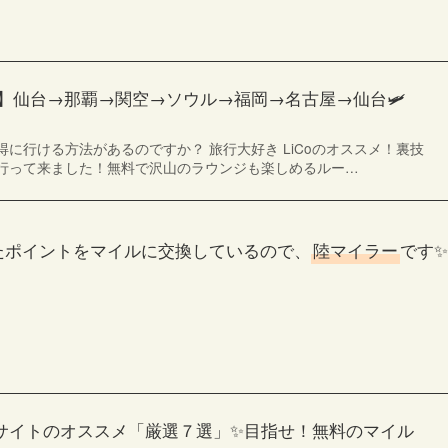
】仙台→那覇→関空→ソウル→福岡→名古屋→仙台🛩
に行ける方法があるのですか？ 旅行大好き LiCoのオススメ！裏技
行って来ました！無料で沢山のラウンジも楽しめるルー…
たポイントをマイルに交換しているので、
陸マイラー
です✨
ントサイトのオススメ「厳選７選」✨目指せ！無料のマイル