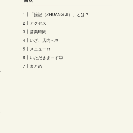
「撞記（ZHUANG JI）」とは？
アクセス
営業時間
いざ、店内へ🍴
メニュー🍴
いただきま～す😋
まとめ