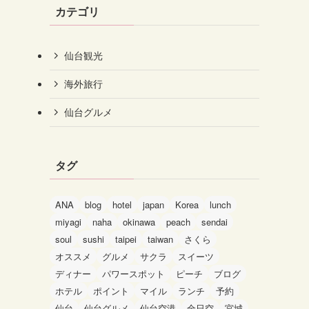
カテゴリ
仙台観光
海外旅行
仙台グルメ
タグ
ANA
blog
hotel
japan
Korea
lunch
miyagi
naha
okinawa
peach
sendai
soul
sushi
taipei
taiwan
さくら
オススメ
グルメ
サクラ
スイーツ
ディナー
パワースポット
ピーチ
ブログ
ホテル
ポイント
マイル
ランチ
予約
仙台
仙台グルメ
仙台空港
全日空
宮城