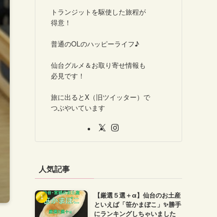
トランジットを駆使した旅程が
得意！
普通のOLのハッピーライフ♪
仙台グルメ＆お取り寄せ情報も
必見です！
旅に出るとX（旧ツイッター）で
つぶやいています
人気記事
【厳選５選＋α】仙台のお土産
といえば「笹かまぼこ」✨勝手
にランキングしちゃいました