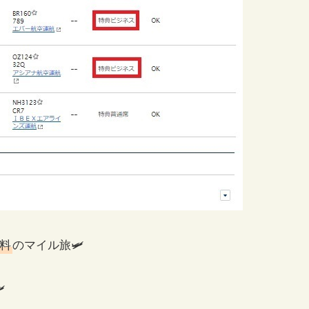
料
のマイル旅🛩
