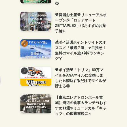
😋
💙韓国お土産💙リニューアルオ
ープン🎉「ロッテマート
ZETTAPLEX」①おすすめお菓
子編✨
💰ポイ活💰ポイントサイトのオ
ススメ「厳選７選」✨目指せ！
無料のマイル旅✈神7ランキン
グ🏅
💗ポイ活💗「トリマ」60万マ
イルをANAマイルに交換しま
した✨移動するだけでマイルが
貯まる🉐
【東京エレクトロンホール宮
城】周辺の食事＆ランチ🍴おす
すめ11選✨ミュージカル「キャ
ッツ」の鑑賞前後に♬