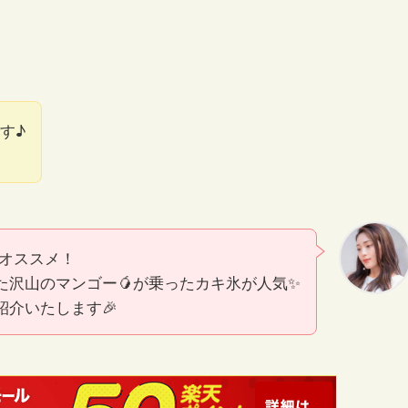
す♪
のオススメ！
た沢山のマンゴー🥭が乗ったカキ氷が人気✨
紹介いたします🎉