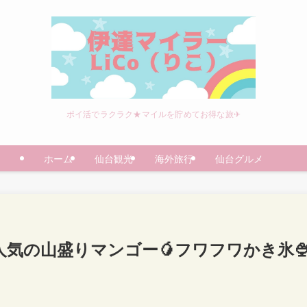
ポイ活でラクラク★マイルを貯めてお得な旅✈
ホーム
仙台観光
海外旅行
仙台グルメ
人気の山盛りマンゴー🥭フワフワかき氷