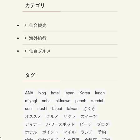
カテゴリ
仙台観光
海外旅行
仙台グルメ
タグ
ANA
blog
hotel
japan
Korea
lunch
miyagi
naha
okinawa
peach
sendai
soul
sushi
taipei
taiwan
さくら
オススメ
グルメ
サクラ
スイーツ
ディナー
パワースポット
ピーチ
ブログ
ホテル
ポイント
マイル
ランチ
予約
仙台
仙台グルメ
仙台空港
全日空
宮城