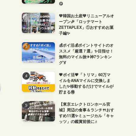
😋
💙韓国お土産💙リニューアルオ
ープン🎉「ロッテマート
ZETTAPLEX」①おすすめお菓
子編✨
💰ポイ活💰ポイントサイトのオ
ススメ「厳選７選」✨目指せ！
無料のマイル旅✈神7ランキン
グ🏅
💗ポイ活💗「トリマ」60万マ
イルをANAマイルに交換しま
した✨移動するだけでマイルが
貯まる🉐
【東京エレクトロンホール宮
城】周辺の食事＆ランチ🍴おす
すめ11選✨ミュージカル「キャ
ッツ」の鑑賞前後に♬