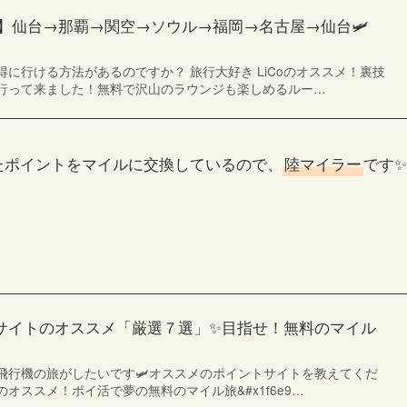
】仙台→那覇→関空→ソウル→福岡→名古屋→仙台🛩
に行ける方法があるのですか？ 旅行大好き LiCoのオススメ！裏技
行って来ました！無料で沢山のラウンジも楽しめるルー…
たポイントをマイルに交換しているので、
陸マイラー
です✨
ントサイトのオススメ「厳選７選」✨目指せ！無料のマイル
飛行機の旅がしたいです🛩オススメのポイントサイトを教えてくだ
oのオススメ！ポイ活で夢の無料のマイル旅&#x1f6e9…