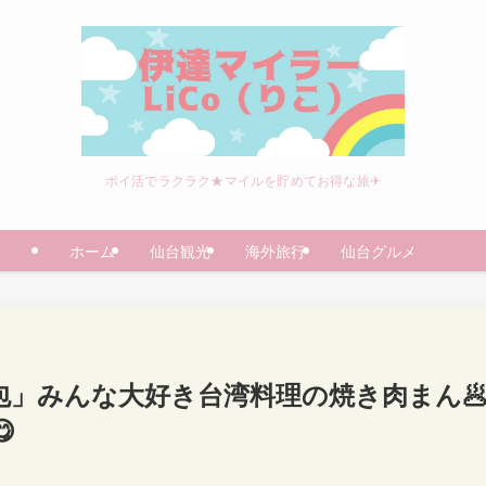
ポイ活でラクラク★マイルを貯めてお得な旅✈
ホーム
仙台観光
海外旅行
仙台グルメ
煎包」みんな大好き台湾料理の焼き肉まん
