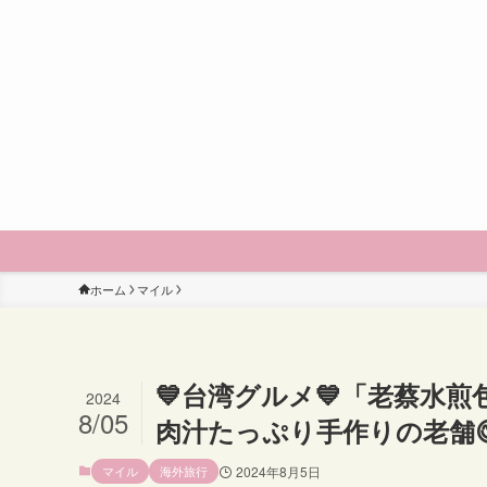
ホーム
マイル
💙台湾グルメ💙「老蔡水
2024
8/05
肉汁たっぷり手作りの老舗
マイル
海外旅行
2024年8月5日