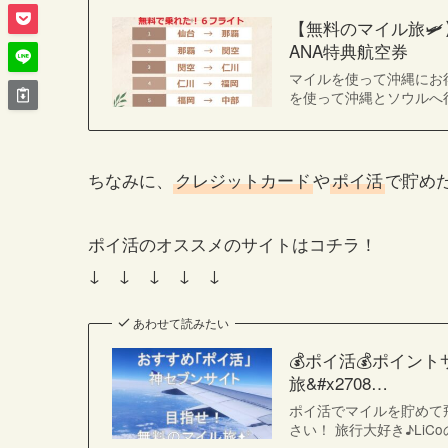
【無料のマイル旅
ANA特典航空券
マイルを使って沖縄にお得
を使って沖縄とソウルへ
ちなみに、
クレジットカード
や
ポイ活
で貯め
ポイ活のオススメのサイトはコチラ！
↓ ↓ ↓ ↓ ↓
あわせて読みたい
💰ポイ活💰ポイ
旅&#x2708…
ポイ活でマイルを貯めて
さい！ 旅行大好き♪LiC