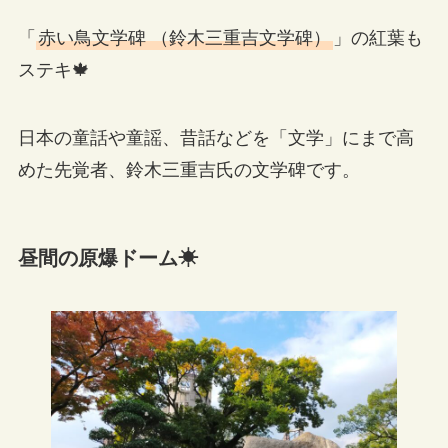
「
赤い鳥文学碑 （鈴木三重吉文学碑）
」の紅葉も
ステキ🍁
日本の童話や童謡、昔話などを「文学」にまで高
めた先覚者、鈴木三重吉氏の文学碑です。
昼間の原爆ドーム☀