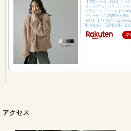
【半額クーポン対象】ジャケ
ター ボア もこもこ ショート
アウター レディース おすす
フリーサイズ 2025秋冬新作 【l
-845】【予約販売：11月2
順次発送】【送料無料】宅込
楽
アクセス