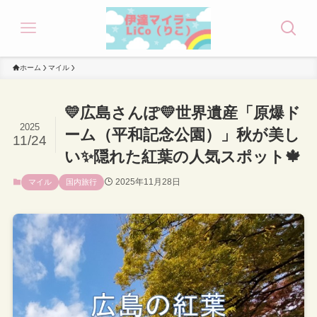
ホーム
マイル
💛広島さんぽ💛世界遺産「原爆ド
2025
ーム（平和記念公園）」秋が美し
11/24
い✨隠れた紅葉の人気スポット🍁
2025年11月28日
マイル
国内旅行