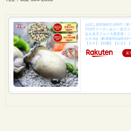
お試し送料無料3,499円！更に
円OFFクーポンあり！楽天ラ
位＆楽天グルメ大賞受賞！ジ
かき1kg（解凍後850g/約26
【カキ】【牡蠣】【かき】【
楽