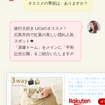
オススメの季節は、ありますか？
旅行大好き LiCoのオススメ！
広島市内で紅葉の美しい隠れ人気
スポット🍁
「原爆ドーム」をメインに「平和
記念公園」をご紹介いたします🎉
＼サンキュー39％OFFクー
中！／旅行バッグ ボストンバ
可能 大容量 トラベルバッグ
グ スポーツバッグ キャリー
1泊 2泊 軽量 出張 旅行 帰省
楽