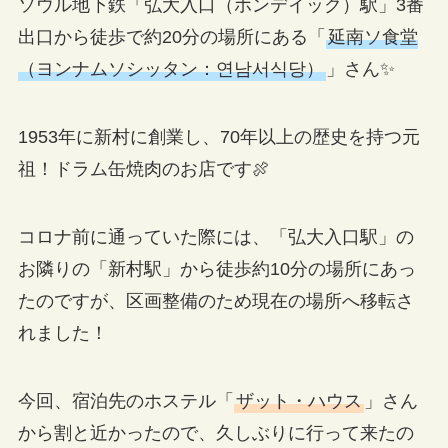
ソウル地下鉄「弘大入口（ホンデイック）駅」3番
出口から徒歩で約20分の場所にある「
延南ソ食堂
（ヨンナムソシッタン：연남서식당）
」さん✨
1953年に新村に創業し、70年以上の歴史を持つ元
祖！ドラム缶焼肉のお店です🍖
コロナ前に通っていた際には、「弘大入口駅」の
お隣りの「新村駅」から徒歩約10分の場所にあっ
たのですが、区画整備のため現在の場所へ移転さ
れました！
今回、宿泊先のホステル「
ザット・ハウス
」さん
から割と近かったので、久しぶりに行って来たの