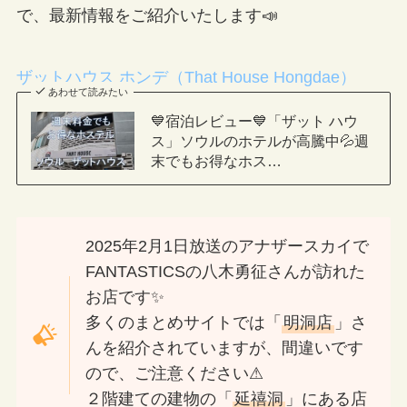
で、最新情報をご紹介いたします📣
ザットハウス ホンデ（That House Hongdae）
あわせて読みたい
💙宿泊レビュー💙「ザット ハウ
ス」ソウルのホテルが高騰中💦週
末でもお得なホス…
2025年2月1日放送のアナザースカイで
FANTASTICSの八木勇征さんが訪れた
お店です✨
多くのまとめサイトでは「
明洞店
」さ
んを紹介されていますが、間違いです
ので、ご注意ください⚠
２階建ての建物の「
延禧洞
」にある店