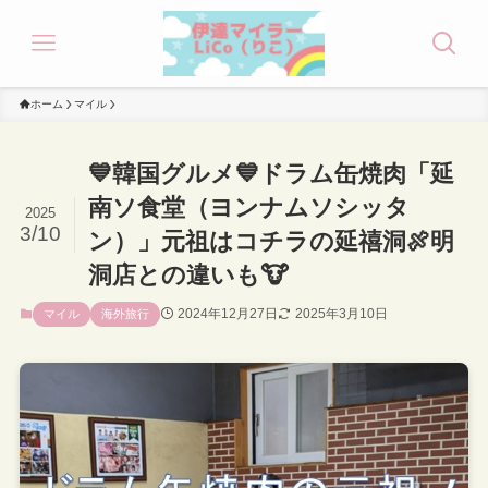
ホーム
マイル
💙韓国グルメ💙ドラム缶焼肉「延
南ソ食堂（ヨンナムソシッタ
2025
3/10
ン）」元祖はコチラの延禧洞🍖明
洞店との違いも🐮
2024年12月27日
2025年3月10日
マイル
海外旅行