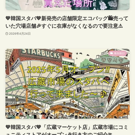
💙韓国スタバ💙新発売の店舗限定エコバッグ🛍️売って
いた穴場店舗🎉すぐに在庫がなくなるので要注意⚠️
2026年4月24日
海外旅行
💙韓国スタバ💙「広蔵マーケット店」広蔵市場にコミ
ュニティストアがオープン🎉行き方のご紹介🏃