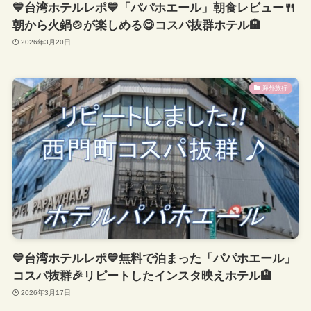
💙台湾ホテルレポ💙「パパホエール」朝食レビュー🍴
朝から火鍋🍲が楽しめる😋コスパ抜群ホテル🏨
2026年3月20日
海外旅行
💙台湾ホテルレポ💙無料で泊まった「パパホエール」
コスパ抜群🎉リピートしたインスタ映えホテル🏨
2026年3月17日