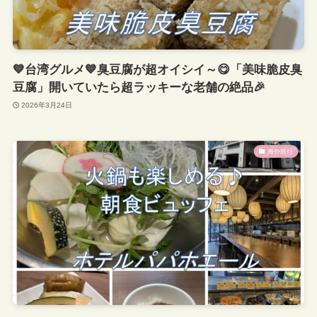
💙台湾グルメ💙臭豆腐が超オイシイ～😋「美味脆皮臭
豆腐」開いていたら超ラッキーな老舗の絶品🎉
2026年3月24日
海外旅行