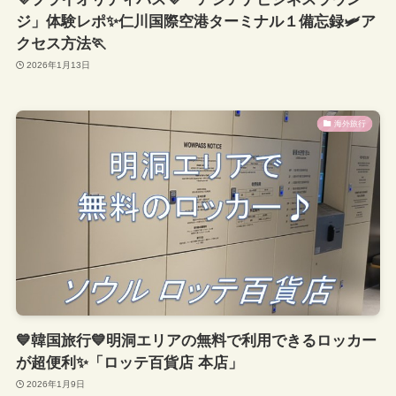
ジ」体験レポ✨仁川国際空港ターミナル１備忘録🛩ア
クセス方法🏃
2026年1月13日
海外旅行
💙韓国旅行💙明洞エリアの無料で利用できるロッカー
が超便利✨「ロッテ百貨店 本店」
2026年1月9日