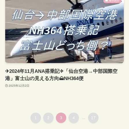
海外旅行
✈2024年11月ANA搭乗記✈「仙台空港→中部国際空
港」富士山の見える方向🗻NH364便
2025年12月2日
1
2
3
4
...
17