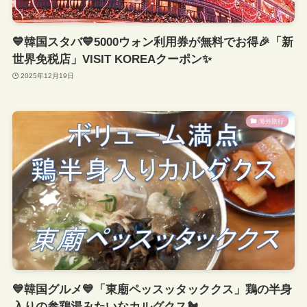
💙韓国スタバ💙5000ウォン利用券が無料でお得🎉「新
世界免税店」VISIT KOREAクーポン✨
2025年12月19日
海外旅行
💙韓国グルメ💙「東廟ペッスッタッククス」鶏の半身
入りの参鶏湯みたいなカルグクス🐔