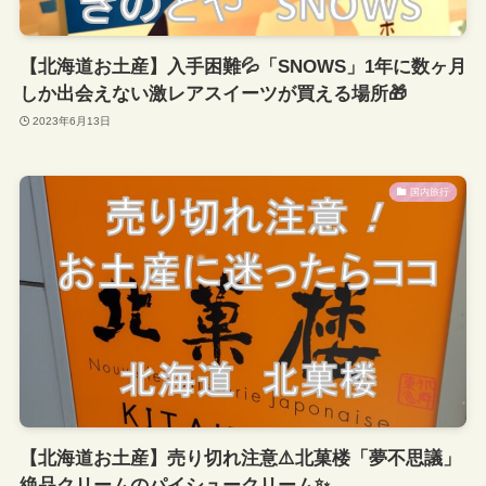
【北海道お土産】入手困難💦「SNOWS」1年に数ヶ月
しか出会えない激レアスイーツが買える場所🎁
2023年6月13日
国内旅行
【北海道お土産】売り切れ注意⚠️北菓楼「夢不思議」
絶品クリームのパイシュークリーム✨