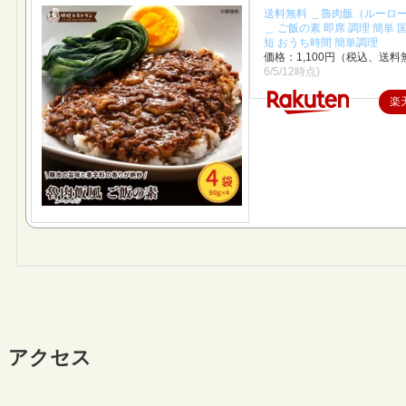
送料無料 ＿魯肉飯（ルーロ
＿ ご飯の素 即席 調理 簡単 
短 おうち時間 簡単調理
価格：1,100円（税込、送料
6/5/12時点)
楽
アクセス