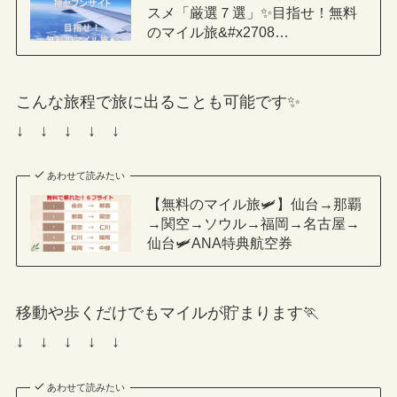
スメ「厳選７選」✨目指せ！無料
のマイル旅&#x2708…
こんな旅程で旅に出ることも可能です✨
↓ ↓ ↓ ↓ ↓
あわせて読みたい
【無料のマイル旅🛩】仙台→那覇
→関空→ソウル→福岡→名古屋→
仙台🛩ANA特典航空券
移動や歩くだけでもマイルが貯まります🏃
↓ ↓ ↓ ↓ ↓
あわせて読みたい