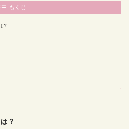
もくじ
は？
とは？