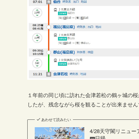
１年前の同じ頃に訪れた会津若松の鶴ヶ城の桜
したが、残念ながら桜を観ることが出来ません
あわせて読みたい
4/28天守閣リニュ
🚃日帰…