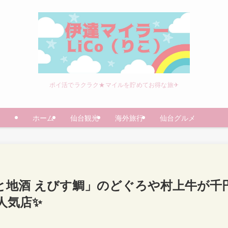
ポイ活でラクラク★マイルを貯めてお得な旅✈
ホーム
仙台観光
海外旅行
仙台グルメ
旬と地酒 えびす鯛」のどぐろや村上牛が千
人気店✨