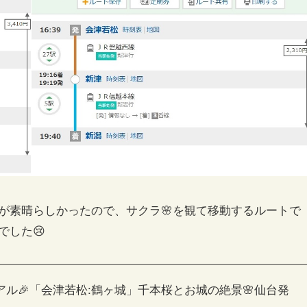
が素晴らしかったので、サクラ🌸を観て移動するルートで
でした😢
ーアル🎉「会津若松:鶴ヶ城」千本桜とお城の絶景🌸仙台発