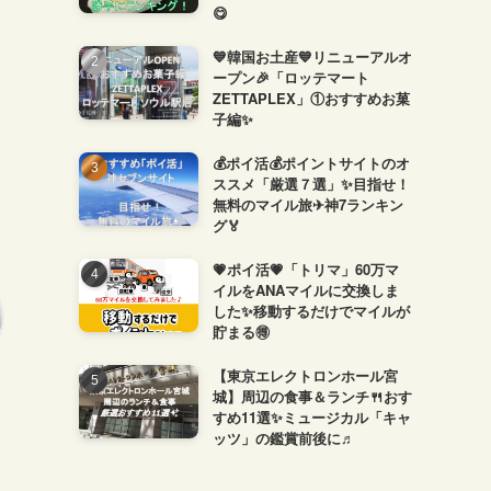
😋
💙韓国お土産💙リニューアルオ
ープン🎉「ロッテマート
ZETTAPLEX」①おすすめお菓
子編✨
💰ポイ活💰ポイントサイトのオ
ススメ「厳選７選」✨目指せ！
無料のマイル旅✈神7ランキン
グ🏅
💗ポイ活💗「トリマ」60万マ
イルをANAマイルに交換しま
した✨移動するだけでマイルが
貯まる🉐
【東京エレクトロンホール宮
城】周辺の食事＆ランチ🍴おす
すめ11選✨ミュージカル「キャ
ッツ」の鑑賞前後に♬