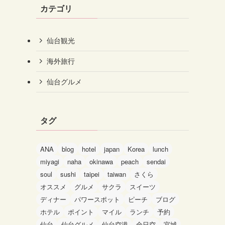
カテゴリ
仙台観光
海外旅行
仙台グルメ
タグ
ANA
blog
hotel
japan
Korea
lunch
miyagi
naha
okinawa
peach
sendai
soul
sushi
taipei
taiwan
さくら
オススメ
グルメ
サクラ
スイーツ
ディナー
パワースポット
ピーチ
ブログ
ホテル
ポイント
マイル
ランチ
予約
仙台
仙台グルメ
仙台空港
全日空
宮城