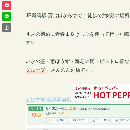
JR新潟駅 万台口からすぐ！徒歩で約2分の場
４月の初めに青春１８きっぷを使って行った際
す✨
いかの墨・葱ぼうず・海老の髭・ビストロ椿な
グループ
」さんの系列店です。
えびす鯛 新潟駅前店