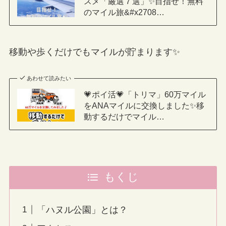
スメ「厳選７選」✨目指せ！無料
のマイル旅&#x2708…
移動や歩くだけでもマイルが貯まります✨
あわせて読みたい
💗ポイ活💗「トリマ」60万マイル
をANAマイルに交換しました✨移
動するだけでマイル…
もくじ
「ハヌル公園」とは？