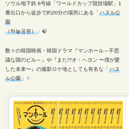
ソウル地下鉄 6号線「ワールドカップ競技場駅」1
番出口から徒歩で約20分の場所にある「
ハヌル公
園
（하늘공원）
」🍃
数々の韓国映画・韓国ドラマ『マンホール～不思
議な国のピル～』や『また!?オ・ヘヨン 〜僕が愛
した未来〜』の撮影ロケ地としても有名な「
ハヌ
ル公園
」✨