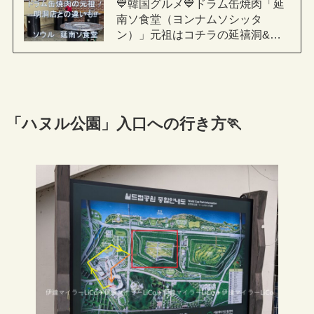
💙韓国グルメ💙ドラム缶焼肉「延
南ソ食堂（ヨンナムソシッタ
ン）」元祖はコチラの延禧洞&…
「ハヌル公園」入口への行き方🏃