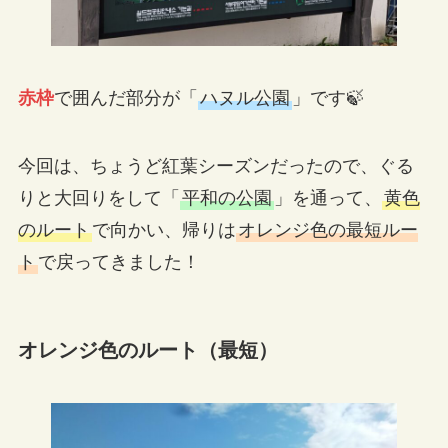
赤枠
で囲んだ部分が「
ハヌル公園
」です🍃
今回は、ちょうど紅葉シーズンだったので、ぐる
りと大回りをして「
平和の公園
」を通って、
黄色
のルート
で向かい、帰りは
オレンジ色の最短ルー
ト
で戻ってきました！
オレンジ色のルート（最短）